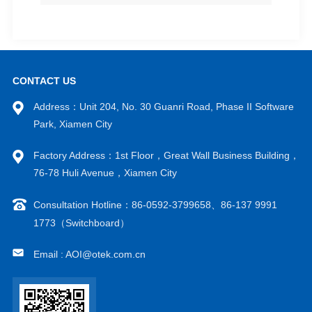
CONTACT US
Address：Unit 204, No. 30 Guanri Road, Phase II Software
Park, Xiamen City
Factory Address：1st Floor，Great Wall Business Building，
76-78 Huli Avenue，Xiamen City
Consultation Hotline：86-0592-3799658、86-137 9991
1773（Switchboard）
Email : AOI@otek.com.cn