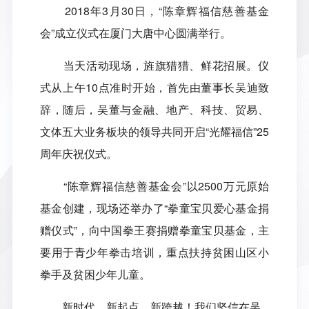
2018
年
3
月
30
日，
“
陈章辉福信慈善基金
会
”
成立仪式在厦门大唐中心圆满举行。
当天活动现场，旌旗猎猎、鲜花招展。仪
式从上午
10
点准时开始，首先由董事长吴迪致
辞，随后，吴董与金融、地产、科技、贸易、
文体五大业务板块的领导共同开启
“
光耀福信
”25
周年庆祝仪式。
“陈章辉福信慈善基金会”以
2500
万元原始
基金创建，现场还举办了
“
拳童宝贝爱心基金捐
赠仪式
”
，向中国拳王赛捐赠拳童宝贝基金，主
要用于青少年拳击培训，重点扶持贫困山区小
拳手及贫困少年儿童。
新时代、新起点、新跨越！我们坚信在吴