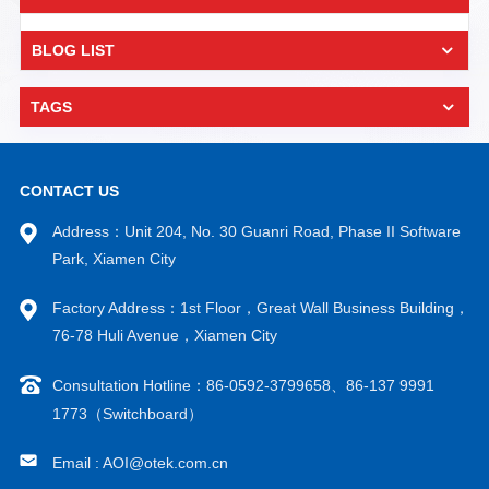
BLOG LIST
TAGS
CONTACT US
Address：Unit 204, No. 30 Guanri Road, Phase II Software
Park, Xiamen City
Factory Address：1st Floor，Great Wall Business Building，
76-78 Huli Avenue，Xiamen City
Consultation Hotline：86-0592-3799658、86-137 9991
1773（Switchboard）
Email : AOI@otek.com.cn