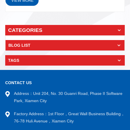
VIEW MORE
LED灯印刷线路板检测等 ...
CATEGORIES
BLOG LIST
TAGS
CONTACT US
Address：Unit 204, No. 30 Guanri Road, Phase II Software
Park, Xiamen City
Factory Address：1st Floor，Great Wall Business Building，
76-78 Huli Avenue，Xiamen City