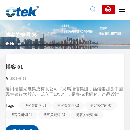
博客关键词 06
Home
/
博客 01
2023-08-18
厦门福信光电集成有限公司（隶属福信集团，福信集团是中国
民生银行大股东）成立于1998年，是集技术研究、产品设计、
生产、销售于一体的高新技术企业。公司拥有一批长期从事光
学器件、计算机软件和通信领域研究的教授和年轻博士，配备
Tags :
博客关键词 01
博客关键词 02
博客关键词 03
齐全的研发、生产和检测设备。企业坚持“需求创新”与“技术创
博客关键词 04
博客关键词 05
博客关键词 06
新”双轮驱动，为工业制造企业的不同生产线“量身定制”自动化
工业检测机器人。产品包括视觉检测、SPC产品质量管控、
SMT制程检测、液晶屏极线检测、显示屏模组亮暗点检测、